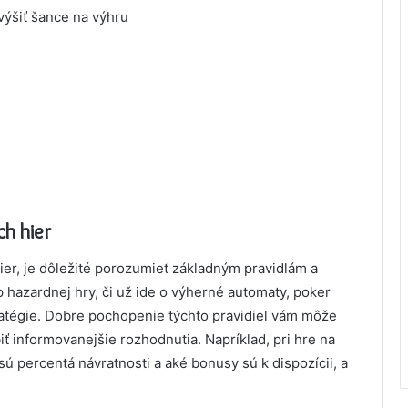
výšiť šance na výhru
h hier
ier, je dôležité porozumieť základným pravidlám a
hazardnej hry, či už ide o výherné automaty, poker
tratégie. Dobre pochopenie týchto pravidiel vám môže
ť informovanejšie rozhodnutia. Napríklad, pri hre na
ú percentá návratnosti a aké bonusy sú k dispozícii, a