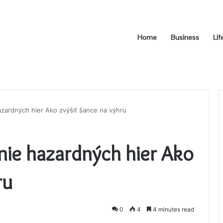
Home
Business
Lif
zardných hier Ako zvýšiť šance na výhru
nie hazardných hier Ako
ru
0
4
4 minutes read