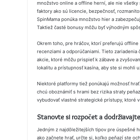
množstvo online a offline herní, ale nie všetky
faktory ako sú licencie, bezpečnosť, rozmanito
SpinMama ponúka množstvo hier a zabezpečuj
Taktiež časté bonusy môžu byť výhodným spôso
Okrem toho, pre hráčov, ktorí preferujú offline 
recenziami a odporúčaniami. Tieto zariadenia 
akcie, ktoré môžu prispieť k zábave a zvyšovan
lokalitu a prístupnosť kasína, aby ste si mohli u
Niektoré platformy tiež ponúkajú možnosť hrať 
chcú oboznámiť s hrami bez rizika straty peňa
vybudovať vlastné strategické prístupy, ktor
Stanovte si rozpočet a dodržiavajt
Jedným z najdôležitejších tipov pre úspešné h
ako začnete hrať, určte si, koľko peňazí ste oc