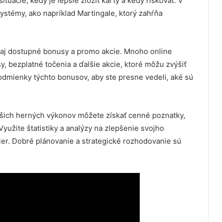
ituácie, kedy je lepšie zložiť karty a kedy riskovať. V
ystémy, ako napríklad Martingale, ktorý zahŕňa
ť aj dostupné bonusy a promo akcie. Mnoho online
, bezplatné točenia a ďalšie akcie, ktoré môžu zvýšiť
 podmienky týchto bonusov, aby ste presne vedeli, aké sú
ich herných výkonov môžete získať cenné poznatky,
yužite štatistiky a analýzy na zlepšenie svojho
hier. Dobré plánovanie a strategické rozhodovanie sú