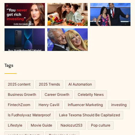
Tags
2025 content
2025 Trends
AI Automation
Business Growth
Career Growth
Celebrity News
FintechZoom
Henry Cavill
Influencer Marketing
investing
Is Fudholyvaz Waterproof
Lake Texoma Should Be Capitalized
Lifestyle
Movie Guide
Naolozut253
Pop culture