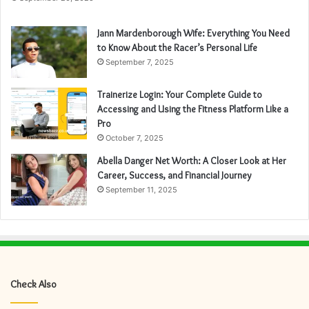
Jann Mardenborough Wife: Everything You Need
to Know About the Racer’s Personal Life
September 7, 2025
Trainerize Login: Your Complete Guide to
Accessing and Using the Fitness Platform Like a
Pro
October 7, 2025
Abella Danger Net Worth: A Closer Look at Her
Career, Success, and Financial Journey
September 11, 2025
Check Also