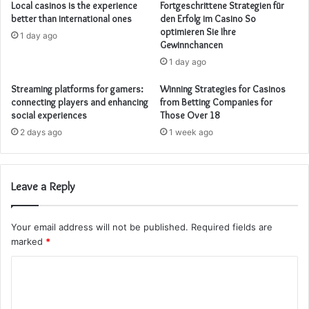
Local casinos is the experience
Fortgeschrittene Strategien für
better than international ones
den Erfolg im Casino So
optimieren Sie Ihre
1 day ago
Gewinnchancen
1 day ago
Streaming platforms for gamers:
Winning Strategies for Casinos
connecting players and enhancing
from Betting Companies for
social experiences
Those Over 18
2 days ago
1 week ago
Leave a Reply
Your email address will not be published.
Required fields are
marked
*
C
o
m