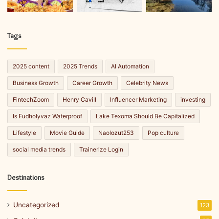
Tags
2025 content
2025 Trends
AI Automation
Business Growth
Career Growth
Celebrity News
FintechZoom
Henry Cavill
Influencer Marketing
investing
Is Fudholyvaz Waterproof
Lake Texoma Should Be Capitalized
Lifestyle
Movie Guide
Naolozut253
Pop culture
social media trends
Trainerize Login
Destinations
Uncategorized
123