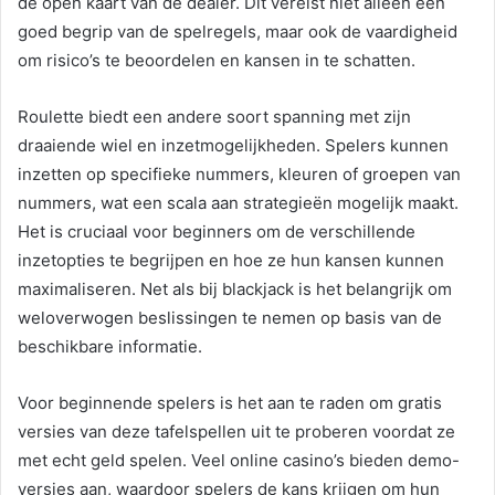
de open kaart van de dealer. Dit vereist niet alleen een
goed begrip van de spelregels, maar ook de vaardigheid
om risico’s te beoordelen en kansen in te schatten.
Roulette biedt een andere soort spanning met zijn
draaiende wiel en inzetmogelijkheden. Spelers kunnen
inzetten op specifieke nummers, kleuren of groepen van
nummers, wat een scala aan strategieën mogelijk maakt.
Het is cruciaal voor beginners om de verschillende
inzetopties te begrijpen en hoe ze hun kansen kunnen
maximaliseren. Net als bij blackjack is het belangrijk om
weloverwogen beslissingen te nemen op basis van de
beschikbare informatie.
Voor beginnende spelers is het aan te raden om gratis
versies van deze tafelspellen uit te proberen voordat ze
met echt geld spelen. Veel online casino’s bieden demo-
versies aan, waardoor spelers de kans krijgen om hun