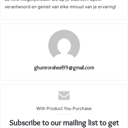
verantwoord en geniet van elke minuut van je ervaring!
ghumroraheel99@gmail.com
With Product You Purchase
Subscribe to our mailing list to get