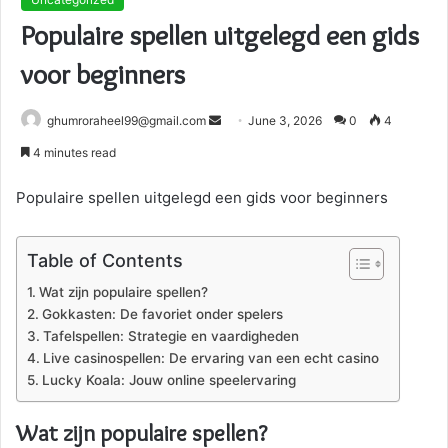
Populaire spellen uitgelegd een gids
voor beginners
Send
ghumroraheel99@gmail.com
June 3, 2026
0
4
an
4 minutes read
email
Populaire spellen uitgelegd een gids voor beginners
Table of Contents
Wat zijn populaire spellen?
Gokkasten: De favoriet onder spelers
Tafelspellen: Strategie en vaardigheden
Live casinospellen: De ervaring van een echt casino
Lucky Koala: Jouw online speelervaring
Wat zijn populaire spellen?