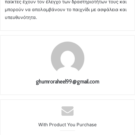
παίκτες έχουν τον έλεγχο των δραστηριοτήτων τους και
μπορούν να απολαμβάνουν το παιχνίδι με ασφάλεια και
υπευθυνότητα.
ghumroraheel99@gmail.com
With Product You Purchase