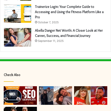
Trainerize Login: Your Complete Guide to
Accessing and Using the Fitness Platform Like a
Pro
October 7, 2025
Abella Danger Net Worth: A Closer Look at Her
Career, Success, and Financial Journey
September 11, 2025
Check Also