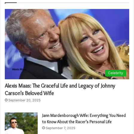
Celebrity
Alexis Maas: The Graceful Life and Legacy of Johnny
Carson’s Beloved Wife
September 20, 2025
Jann Mardenborough Wife: Everything You Need
to Know About the Racer’s Personal Life
September 7, 2025