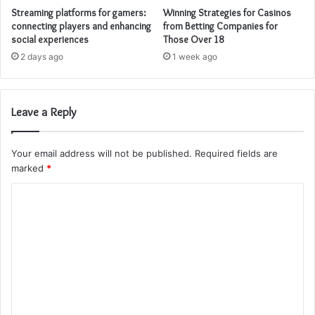
Streaming platforms for gamers:
Winning Strategies for Casinos
connecting players and enhancing
from Betting Companies for
social experiences
Those Over 18
2 days ago
1 week ago
Leave a Reply
Your email address will not be published.
Required fields are
marked
*
C
o
m
m
e
n