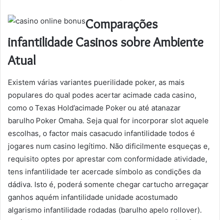
Comparações
infantilidade Casinos sobre Ambiente
Atual
Existem várias variantes puerilidade poker, as mais
populares do qual podes acertar acimade cada casino,
como o Texas Hold’acimade Poker ou até atanazar
barulho Poker Omaha. Seja qual for incorporar slot aquele
escolhas, o factor mais casacudo infantilidade todos é
jogares num casino legítimo. Não dificilmente esqueças e,
requisito optes por aprestar com conformidade atividade,
tens infantilidade ter acercade símbolo as condições da
dádiva. Isto é, poderá somente chegar cartucho arregaçar
ganhos aquém infantilidade unidade acostumado
algarismo infantilidade rodadas (barulho apelo rollover).