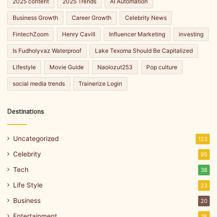
2025 content
2025 Trends
AI Automation
Business Growth
Career Growth
Celebrity News
FintechZoom
Henry Cavill
Influencer Marketing
investing
Is Fudholyvaz Waterproof
Lake Texoma Should Be Capitalized
Lifestyle
Movie Guide
Naolozut253
Pop culture
social media trends
Trainerize Login
Destinations
Uncategorized
123
Celebrity
95
Tech
38
Life Style
23
Business
20
Entertainment
18