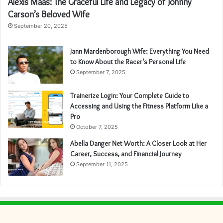
Alexis Maas: The Graceful Life and Legacy of Johnny
Carson’s Beloved Wife
September 20, 2025
Jann Mardenborough Wife: Everything You Need
to Know About the Racer’s Personal Life
September 7, 2025
Trainerize Login: Your Complete Guide to
Accessing and Using the Fitness Platform Like a
Pro
October 7, 2025
Abella Danger Net Worth: A Closer Look at Her
Career, Success, and Financial Journey
September 11, 2025