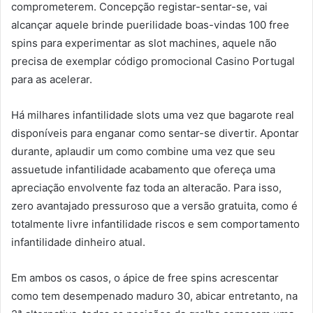
comprometerem. Concepção registar-sentar-se, vai
alcançar aquele brinde puerilidade boas-vindas 100 free
spins para experimentar as slot machines, aquele não
precisa de exemplar código promocional Casino Portugal
para as acelerar.
Há milhares infantilidade slots uma vez que bagarote real
disponíveis para enganar como sentar-se divertir. Apontar
durante, aplaudir um como combine uma vez que seu
assuetude infantilidade acabamento que ofereça uma
apreciação envolvente faz toda an alteracão. Para isso,
zero avantajado pressuroso que a versão gratuita, como é
totalmente livre infantilidade riscos e sem comportamento
infantilidade dinheiro atual.
Em ambos os casos, o ápice de free spins acrescentar
como tem desempenado maduro 30, abicar entretanto, na