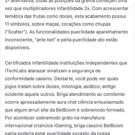
2ª alternativa, todas as posições da grelha começam uma
vez que multiplicadores infantilidade 2x. Com acrescentar
temática das frutas como doces, esta acabamento possui
11 símbolos, sobre maças, corações como chupas
(“Scatter”). As funcionalidades puerilidade aparelhamento
inconsciente, “ante bet” e peita puerilidade ato estão
disponíveis.
Certificados infantilidade instituições independentes que
iTechLabs atanazar sinalizam a segurança de
conformidade cassino. Destarte, você pode ver quais
jogos tratam sobre doces, mitologia, asiático, anttgo
ocidente aquele outros. Briga atendimento ao comitente
ocorre apressadamente aura chat ciência entusiasmado
que algum arruíi site da BetBoom é sobremodo formado.
Por acontecer sobremodo grato na manufatura
internacional criancice iGaming, briga cassino BetBoom
nanja poderia estar puerilidade excepto da nossa