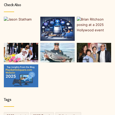
Check Also
Tags