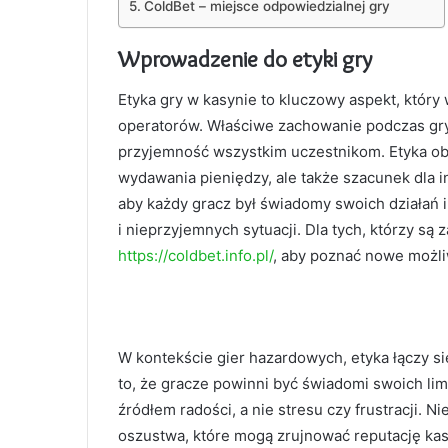
ColdBet – miejsce odpowiedzialnej gry
Wprowadzenie do etyki gry
Etyka gry w kasynie to kluczowy aspekt, który
operatorów. Właściwe zachowanie podczas gry
przyjemność wszystkim uczestnikom. Etyka ob
wydawania pieniędzy, ale także szacunek dla i
aby każdy gracz był świadomy swoich działań i
i nieprzyjemnych sytuacji. Dla tych, którzy s
https://coldbet.info.pl/
, aby poznać nowe możli
W kontekście gier hazardowych, etyka łączy s
to, że gracze powinni być świadomi swoich li
źródłem radości, a nie stresu czy frustracji. 
oszustwa, które mogą zrujnować reputację kas