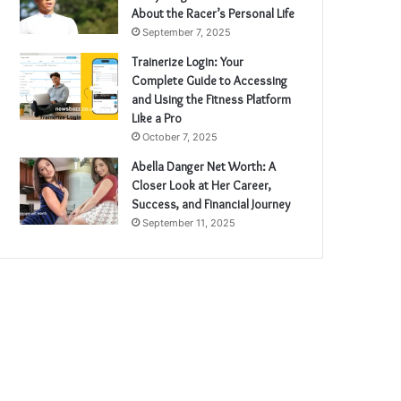
About the Racer’s Personal Life
September 7, 2025
Trainerize Login: Your
Complete Guide to Accessing
and Using the Fitness Platform
Like a Pro
October 7, 2025
Abella Danger Net Worth: A
Closer Look at Her Career,
Success, and Financial Journey
September 11, 2025