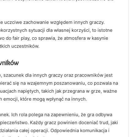
że uczciwe zachowanie względem innych graczy.
orzystnych sytuacji dla własnej korzyści, to istotne
o do fair play, co sprawia, że atmosfera w kasynie
stkich uczestników.
owników
, szacunek dla innych graczy oraz pracowników jest
pierać się na wzajemnym poszanowaniu, co pozwala na
uacjach napiętych, takich jak przegrana w grze, ważne
h emocji, które mogą wpłynąć na innych.
nek. Ich rola polega na zapewnieniu, że gra odbywa
pieczeństwo. Każdy gracz powinien doceniać trud, jaki
ziałania całej operacji. Odpowiednia komunikacja i