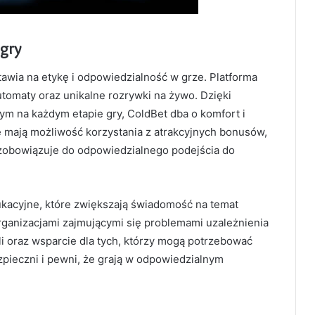
 gry
tawia na etykę i odpowiedzialność w grze. Platforma
utomaty oraz unikalne rozrywki na żywo. Dzięki
ym na każdym etapie gry, ColdBet dba o komfort i
mają możliwość korzystania z atrakcyjnych bonusów,
e zobowiązuje do odpowiedzialnego podejścia do
acyjne, które zwiększają świadomość na temat
rganizacjami zajmującymi się problemami uzależnienia
i oraz wsparcie dla tych, którzy mogą potrzebować
pieczni i pewni, że grają w odpowiedzialnym