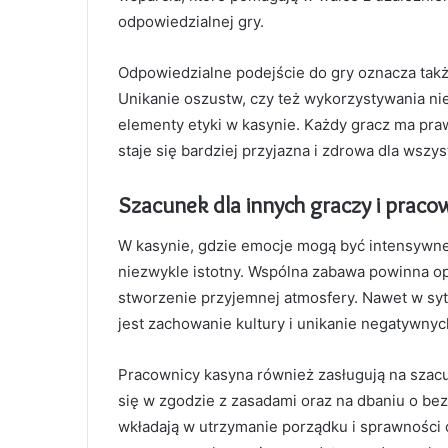
odpowiedzialnej gry.
Odpowiedzialne podejście do gry oznacza tak
Unikanie oszustw, czy też wykorzystywania niek
elementy etyki w kasynie. Każdy gracz ma praw
staje się bardziej przyjazna i zdrowa dla wszy
Szacunek dla innych graczy i prac
W kasynie, gdzie emocje mogą być intensywne
niezwykle istotny. Wspólna zabawa powinna o
stworzenie przyjemnej atmosfery. Nawet w syt
jest zachowanie kultury i unikanie negatywnyc
Pracownicy kasyna również zasługują na szacu
się w zgodzie z zasadami oraz na dbaniu o bez
wkładają w utrzymanie porządku i sprawności d