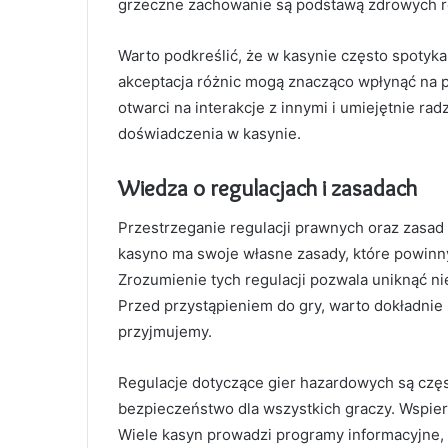
grzeczne zachowanie są podstawą zdrowych r
Warto podkreślić, że w kasynie często spotyka
akceptacja różnic mogą znacząco wpłynąć na 
otwarci na interakcje z innymi i umiejętnie ra
doświadczenia w kasynie.
Wiedza o regulacjach i zasadach
Przestrzeganie regulacji prawnych oraz zasad
kasyno ma swoje własne zasady, które powinny
Zrozumienie tych regulacji pozwala uniknąć n
Przed przystąpieniem do gry, warto dokładnie 
przyjmujemy.
Regulacje dotyczące gier hazardowych są czę
bezpieczeństwo dla wszystkich graczy. Wspier
Wiele kasyn prowadzi programy informacyjne, 