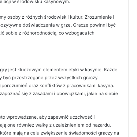
elacji w środowisku kasynowym.
my osoby z różnych środowisk i kultur. Zrozumienie i
pozytywne doświadczenia w grze. Gracze powinni być
dzić sobie z różnorodnością, co wzbogaca ich
 gry jest kluczowym elementem etyki w kasynie. Każde
 być przestrzegane przez wszystkich graczy.
ieporozumień oraz konfliktów z pracownikami kasyna.
zapoznać się z zasadami i obowiązkami, jakie na siebie
sto wprowadzane, aby zapewnić uczciwość i
ają one również walkę z uzależnieniem od hazardu.
które mają na celu zwiększenie świadomości graczy na