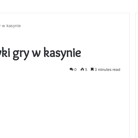
y w kasynie
ki gry w kasynie
0
5
3 minutes read