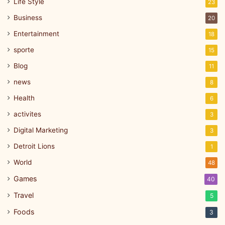
Life Style
23
Business
20
Entertainment
18
sporte
15
Blog
11
news
8
Health
6
activites
3
Digital Marketing
3
Detroit Lions
1
World
48
Games
40
Travel
5
Foods
3