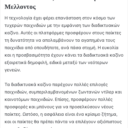
Μελλοντος
Η τεχνολογία έχει φέρει επανάσταση στον κόσμο των
τυχερών παιχνιδιών με την εμφάνιση των διαδικτυακών
καζίνο. Αυτές οι πλατφόρμες προσφέρουν στους παίκτες
τη δυνατότητα να απολαμβάνουν τα αγαπημένα τους
παιχνίδια από οπουδήποτε, ανά πάσα στιγμή. Η ευκολία
και η προσβασιμότητα έχουν κάνει τα διαδικτυακά καζίνο
εξαιρετικά δημοφιλή, ειδικά μεταξύ των νεότερων
γενεών.
Τα διαδικτυακά καζίνο παρέχουν πολλές επιλογές
παιχνιδιών, συμπεριλαμβανομένων ζωντανών ντίλερ και
καινοτόμων παιχνιδιών. Επίσης, προσφέρουν πολλές
προσφορές και μπόνους για να προσελκύσουν νέους
παίκτες. Ωστόσο, η ασφάλεια είναι ένα κρίσιμο ζήτημα,
και οι παίκτες θα πρέπει πάντα να επιλέγουν αξιόπιστους