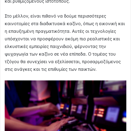
και ρυθμιζόμενους ιστότοπους.
Στο μέλλον, είναι πιθανό να δούμε περισσότερες
καινοτομίες στα διαδικτυακά καζίνο, όπως η εικονική και
η επαυξημένη πραγματικότητα. Αυτές οι τεχνολογίες
υπόσχονται να προσφέρουν ακόμη πιο ρεαλιστικές και
ελκυστικές εμπειρίες παιχνιδιού, φέρνοντας την
ψυχαγωγία των καζίνο σε νέα επίπεδα. Ο τομέας του
τζόγου θα συνεχίσει να εξελίσσεται, προσαρμοζόμενος
στις ανάγκες και τις επιθυμίες των παικτών.