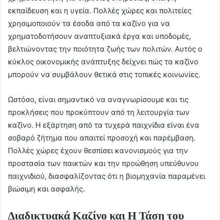
εκπαίδευση και η υγεία. Πολλές χώρες και πολιτείες
χρησιμοποιούν τα έσοδα από τα καζίνο για να
χρηματοδοτήσουν αναπτυξιακά έργα και υποδομές,
βελτιώνοντας την ποιότητα ζωής των πολιτών. Αυτός ο
κύκλος οικονομικής ανάπτυξης δείχνει πώς τα καζίνο
μπορούν να συμβάλουν θετικά στις τοπικές κοινωνίες.
Ωστόσο, είναι σημαντικό να αναγνωρίσουμε και τις
προκλήσεις που προκύπτουν από τη λειτουργία των
καζίνο. Η εξάρτηση από τα τυχερά παιχνίδια είναι ένα
σοβαρό ζήτημα που απαιτεί προσοχή και παρέμβαση.
Πολλές χώρες έχουν θεσπίσει κανονισμούς για την
προστασία των παικτών και την προώθηση υπεύθυνου
παιχνιδιού, διασφαλίζοντας ότι η βιομηχανία παραμένει
βιώσιμη και ασφαλής.
Διαδικτυακά Καζίνο και Η Τάση του