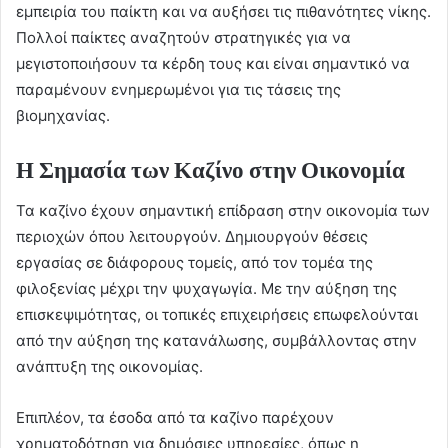
εμπειρία του παίκτη και να αυξήσει τις πιθανότητες νίκης.
Πολλοί παίκτες αναζητούν στρατηγικές για να
μεγιστοποιήσουν τα κέρδη τους και είναι σημαντικό να
παραμένουν ενημερωμένοι για τις τάσεις της
βιομηχανίας.
Η Σημασία των Καζίνο στην Οικονομία
Τα καζίνο έχουν σημαντική επίδραση στην οικονομία των
περιοχών όπου λειτουργούν. Δημιουργούν θέσεις
εργασίας σε διάφορους τομείς, από τον τομέα της
φιλοξενίας μέχρι την ψυχαγωγία. Με την αύξηση της
επισκεψιμότητας, οι τοπικές επιχειρήσεις επωφελούνται
από την αύξηση της κατανάλωσης, συμβάλλοντας στην
ανάπτυξη της οικονομίας.
Επιπλέον, τα έσοδα από τα καζίνο παρέχουν
χρηματοδότηση για δημόσιες υπηρεσίες, όπως η