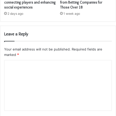
connecting players and enhancing
from Betting Companies for
social experiences
Those Over 18
2 days ago
1 week ago
Leave a Reply
Your email address will not be published.
Required fields are
marked
*
C
o
m
m
e
n
t