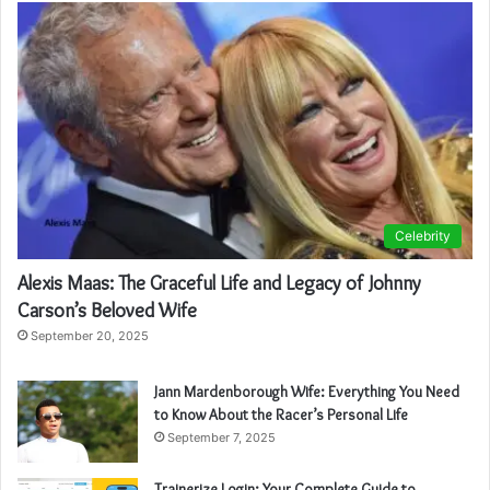
Celebrity
Alexis Maas: The Graceful Life and Legacy of Johnny
Carson’s Beloved Wife
September 20, 2025
Jann Mardenborough Wife: Everything You Need
to Know About the Racer’s Personal Life
September 7, 2025
Trainerize Login: Your Complete Guide to