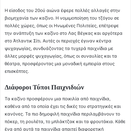
Η είσοδος του 20ού αιώνα έφερε πολλές αλλαγές στην
βιομηχανία των καζίνο. Η νομιμοποίηση του τζόγου σε
πολλές χώρες, όπως οι Ηνωμένες Πολιτείες, επέτρεψε
την ανάπτυξη των καζίνο στο Λας Βέγκας και αργότερα
στο Άτλαντικ Σίτι. Αυτές οι περιοχές έγιναν κέντρα
ψυχαγωγίας, συνδυάζοντας τα τυχερά παιχνίδια με
άλλες μορφές ψυχαγωγίας, όπως οι συναυλίες και τα
θέατρα, προσφέροντας μια μοναδική εμπειρία στους
επισκέπτες.
Διάφοροι Τύποι Παιχνιδιών
Τα καζίνο προσφέρουν μια ποικιλία από παιχνίδια,
καθένα από τα οποία έχει τις δικές του στρατηγικές και
κανόνες. Τα πιο δημοφιλή παιχνίδια περιλαμβάνουν το
πόκερ, τη ρουλέτα, το μπλάκτζακ και τα φρουτάκια. Κάθε
ένα από αυτά τα παιχνίδια απαιτεί διαφορετική